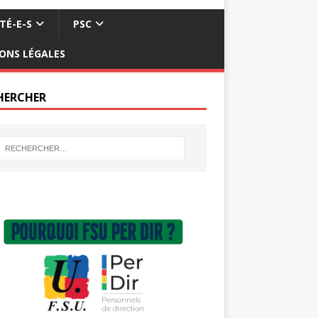
TÉ-E-S
PSC
ONS LÉGALES
HERCHER