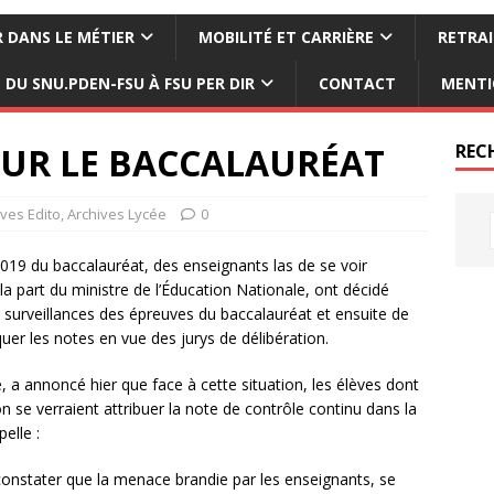
 DANS LE MÉTIER
MOBILITÉ ET CARRIÈRE
RETRAI
DU SNU.PDEN-FSU À FSU PER DIR
CONTACT
MENTI
UR LE BACCALAURÉAT
REC
ives Edito
,
Archives Lycée
0
019 du baccalauréat, des enseignants las de se voir
a part du ministre de l’Éducation Nationale, ont décidé
 surveillances des épreuves du baccalauréat et ensuite de
er les notes en vue des jurys de délibération.
 a annoncé hier que face à cette situation, les élèves dont
n se verraient attribuer la note de contrôle continu dans la
elle :
 constater que la menace brandie par les enseignants, se