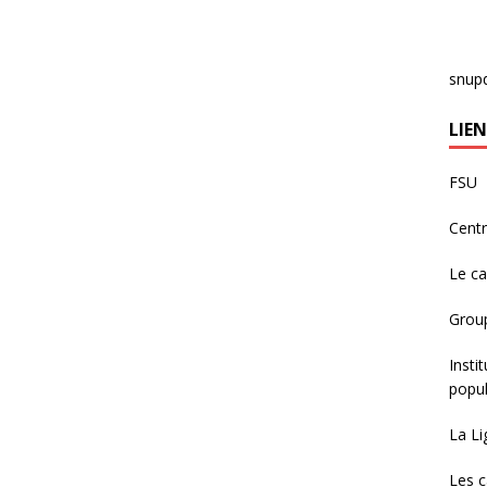
snup
LIEN
FSU
Centr
Le c
Group
Insti
popul
La Li
Les c