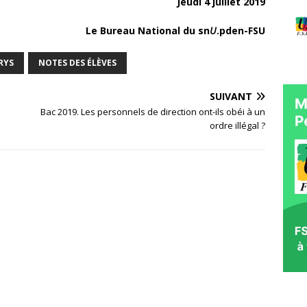
Jeudi 4 juillet 2019
Le Bureau National du sn
U
.pden-FSU
RYS
NOTES DES ÉLÈVES
SUIVANT
Bac 2019. Les personnels de direction ont-ils obéi à un
ordre illégal ?