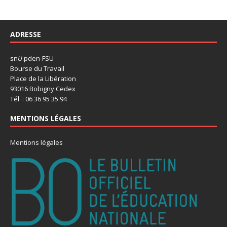
ADRESSE
sn
U
.pden-FSU
Bourse du Travail
Place de la Libération
93016 Bobigny Cedex
Tél. : 06 36 95 35 94
MENTIONS LÉGALES
Mentions légales