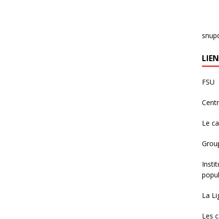
snup
LIEN
FSU
Centr
Le c
Group
Insti
popul
La Li
Les c