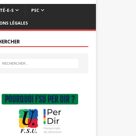
TÉ-E-S
PSC
ONS LÉGALES
HERCHER