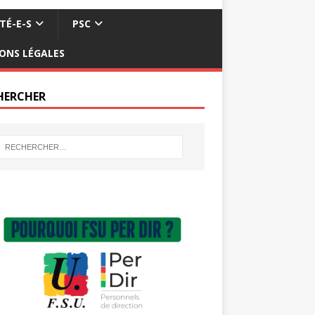
TÉ-E-S
PSC
ONS LÉGALES
HERCHER