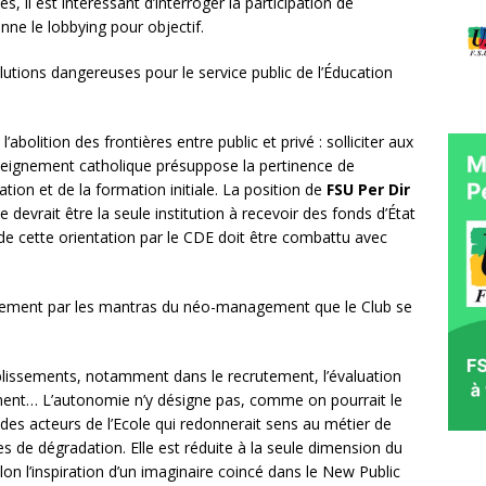
, il est intéressant d’interroger la participation de
nne le lobbying pour objectif.
utions dangereuses pour le service public de l’Éducation
bolition des frontières entre public et privé : solliciter aux
enseignement catholique présuppose la pertinence de
tion et de la formation initiale. La position de
FSU Per Dir
ue devrait être la seule institution à recevoir des fonds d’État
 de cette orientation par le CDE doit être combattu avec
lement par les mantras du néo-management que le Club se
lissements, notamment dans le recrutement, l’évaluation
ement… L’autonomie n’y désigne pas, comme on pourrait le
 des acteurs de l’Ecole qui redonnerait sens au métier de
s de dégradation. Elle est réduite à la seule dimension du
lon l’inspiration d’un imaginaire coincé dans le New Public