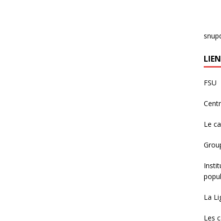
snup
LIEN
FSU
Centr
Le c
Group
Insti
popul
La Li
Les c