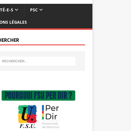
TÉ-E-S
PSC
ONS LÉGALES
HERCHER