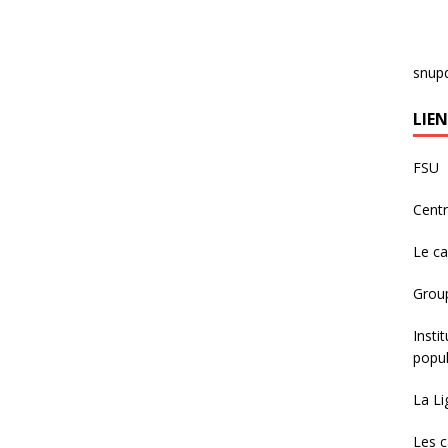
snup
LIEN
FSU
Centr
Le c
Group
Insti
popul
La Li
Les c