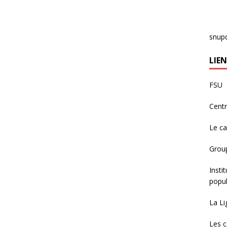
snup
LIEN
FSU
Centr
Le c
Group
Insti
popul
La Li
Les c