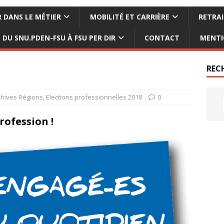
 DANS LE MÉTIER
MOBILITÉ ET CARRIÈRE
RETRAI
DU SNU.PDEN-FSU À FSU PER DIR
CONTACT
MENTI
REC
chives Régions
,
Elections professionnelles 2018
0
rofession !