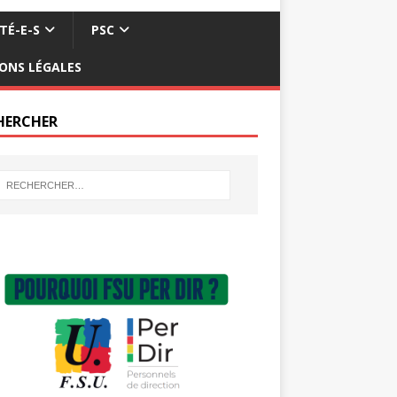
TÉ-E-S
PSC
ONS LÉGALES
HERCHER