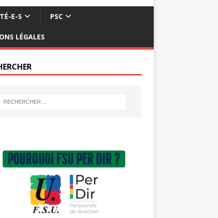
TÉ-E-S
PSC
ONS LÉGALES
HERCHER