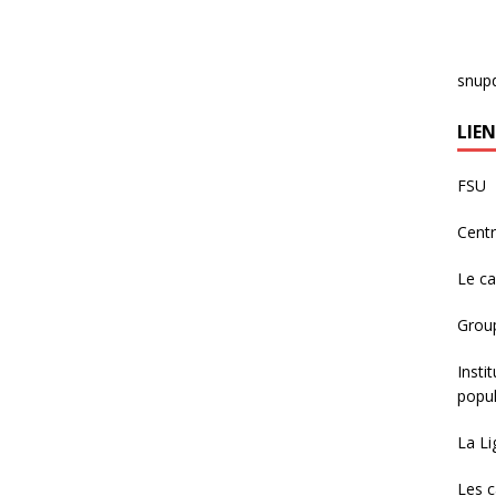
snup
LIEN
FSU
Centr
Le c
Group
Insti
popul
La Li
Les c