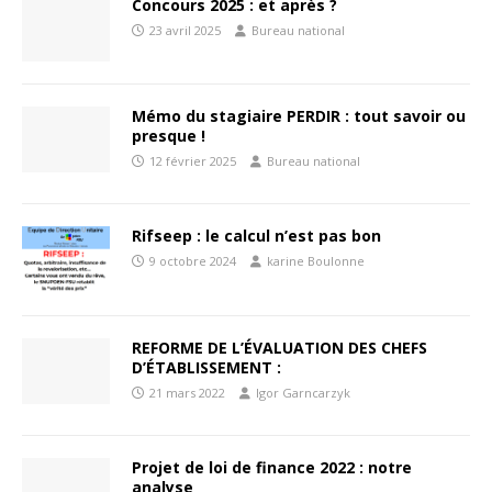
Concours 2025 : et après ?
23 avril 2025
Bureau national
Mémo du stagiaire PERDIR : tout savoir ou
presque !
12 février 2025
Bureau national
Rifseep : le calcul n’est pas bon
9 octobre 2024
karine Boulonne
REFORME DE L’ÉVALUATION DES CHEFS
D’ÉTABLISSEMENT :
21 mars 2022
Igor Garncarzyk
Projet de loi de finance 2022 : notre
analyse