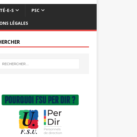
TÉ-E-S
PSC
ONS LÉGALES
HERCHER