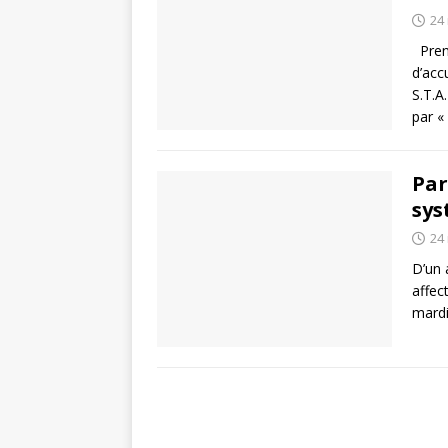
24
Prena
d’acc
S.T.A
par «
Par
sys
24
D’un 
affec
mardi