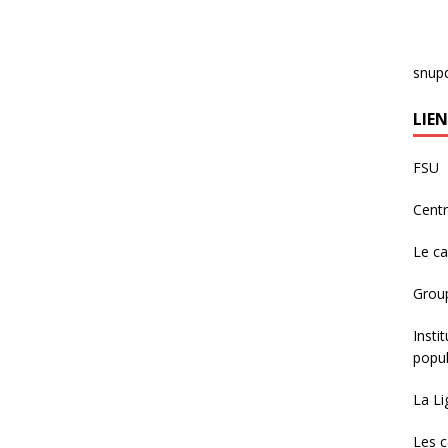
snup
LIEN
FSU
Centr
Le c
Group
Insti
popul
La Li
Les c