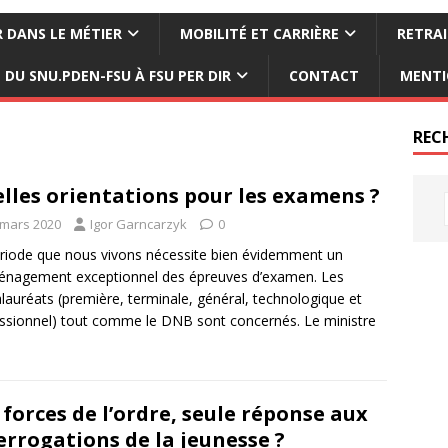
 DANS LE MÉTIER
MOBILITÉ ET CARRIÈRE
RETRAI
DU SNU.PDEN-FSU À FSU PER DIR
CONTACT
MENTI
REC
lles orientations pour les examens ?
 mars 2020
Igor Garncarzyk
0
riode que nous vivons nécessite bien évidemment un
nagement exceptionnel des épreuves d’examen. Les
lauréats (première, terminale, général, technologique et
ssionnel) tout comme le DNB sont concernés. Le ministre
 forces de l’ordre, seule réponse aux
errogations de la jeunesse ?