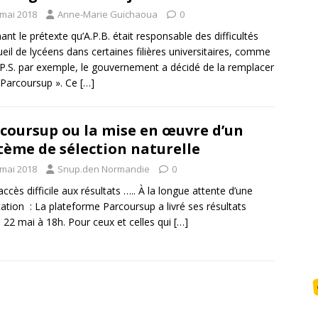
 mai 2018
Anne-Marie Guichaoua
0
nt le prétexte qu’A.P.B. était responsable des difficultés
ueil de lycéens dans certaines filières universitaires, comme
.P.S. par exemple, le gouvernement a décidé de la remplacer
 Parcoursup ». Ce
[…]
coursup ou la mise en œuvre d’un
tème de sélection naturelle
 mai 2018
Snup.den Normandie
0
accès difficile aux résultats ….. À la longue attente d’une
tation : La plateforme Parcoursup a livré ses résultats
 22 mai à 18h. Pour ceux et celles qui
[…]