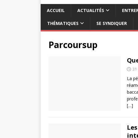
ACCUEIL
ACTUALITÉS
ENTRER
THÉMATIQUES
SE SYNDIQUER
Parcoursup
Que
31
La pé
réamé
bacca
profe
[…]
Les
int