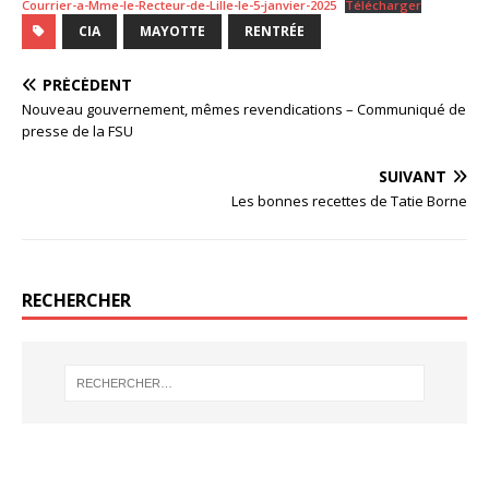
Courrier-a-Mme-le-Recteur-de-Lille-le-5-janvier-2025
Télécharger
CIA
MAYOTTE
RENTRÉE
PRÉCÉDENT
Nouveau gouvernement, mêmes revendications – Communiqué de
presse de la FSU
SUIVANT
Les bonnes recettes de Tatie Borne
RECHERCHER