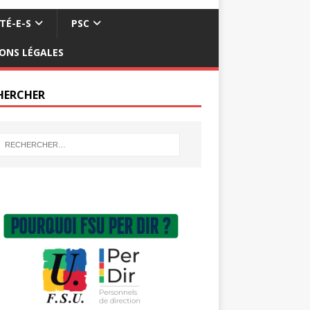
TÉ-E-S
PSC
ONS LÉGALES
HERCHER