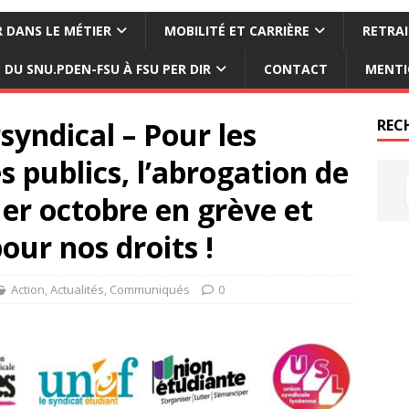
 DANS LE MÉTIER
MOBILITÉ ET CARRIÈRE
RETRAI
DU SNU.PDEN-FSU À FSU PER DIR
CONTACT
MENTI
yndical – Pour les
REC
es publics, l’abrogation de
e 1er octobre en grève et
our nos droits !
Action
,
Actualités
,
Communiqués
0