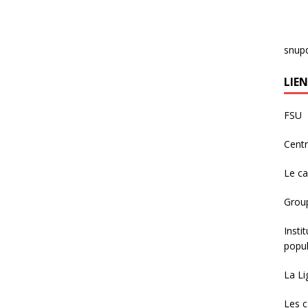
snup
LIEN
FSU
Centr
Le c
Group
Insti
popul
La Li
Les c