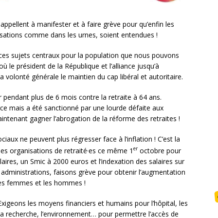
ppellent à manifester et à faire grève pour qu’enfin les
isations comme dans les urnes, soient entendues !
sur ces sujets centraux pour la population que nous pouvons
 le président de la République et l’alliance jusqu’à
 volonté générale le maintien du cap libéral et autoritaire.
 pendant plus de 6 mois contre la retraite à 64 ans.
e mais a été sanctionné par une lourde défaite aux
intenant gagner l’abrogation de la réforme des retraites !
aux ne peuvent plus régresser face à l’inflation ! C’est la
er
 des organisations de retraité·es ce même 1
octobre pour
aires, un Smic à 2000 euros et l’indexation des salaires sur
les administrations, faisons grève pour obtenir l’augmentation
e les femmes et les hommes !
Exigeons les moyens financiers et humains pour l’hôpital, les
 la recherche, l’environnement… pour permettre l’accès de