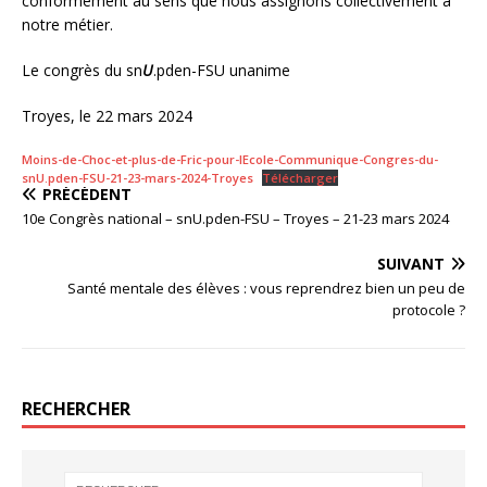
conformément au sens que nous assignons collectivement à
notre métier.
Le congrès du sn
U
.pden-FSU unanime
Troyes, le 22 mars 2024
Moins-de-Choc-et-plus-de-Fric-pour-lEcole-Communique-Congres-du-
snU.pden-FSU-21-23-mars-2024-Troyes
Télécharger
PRÉCÉDENT
10e Congrès national – snU.pden-FSU – Troyes – 21-23 mars 2024
SUIVANT
Santé mentale des élèves : vous reprendrez bien un peu de
protocole ?
RECHERCHER