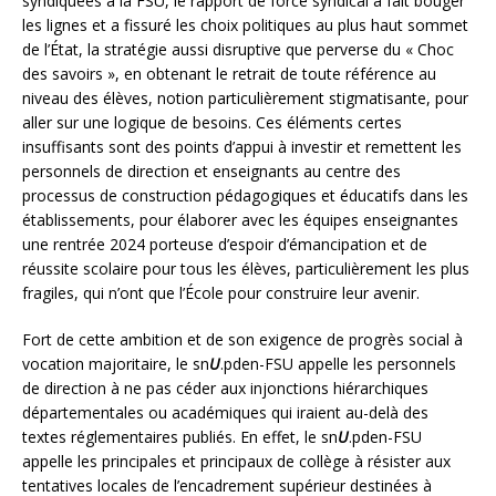
syndiquées à la FSU, le rapport de force syndical a fait bouger
les lignes et a fissuré les choix politiques au plus haut sommet
de l’État, la stratégie aussi disruptive que perverse du « Choc
des savoirs », en obtenant le retrait de toute référence au
niveau des élèves, notion particulièrement stigmatisante, pour
aller sur une logique de besoins. Ces éléments certes
insuffisants sont des points d’appui à investir et remettent les
personnels de direction et enseignants au centre des
processus de construction pédagogiques et éducatifs dans les
établissements, pour élaborer avec les équipes enseignantes
une rentrée 2024 porteuse d’espoir d’émancipation et de
réussite scolaire pour tous les élèves, particulièrement les plus
fragiles, qui n’ont que l’École pour construire leur avenir.
Fort de cette ambition et de son exigence de progrès social à
vocation majoritaire, le sn
U
.pden-FSU appelle les personnels
de direction à ne pas céder aux injonctions hiérarchiques
départementales ou académiques qui iraient au-delà des
textes réglementaires publiés. En effet, le sn
U
.pden-FSU
appelle les principales et principaux de collège à résister aux
tentatives locales de l’encadrement supérieur destinées à