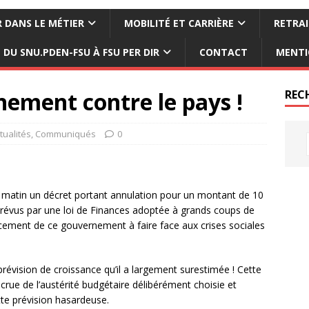
 DANS LE MÉTIER
MOBILITÉ ET CARRIÈRE
RETRAI
DU SNU.PDEN-FSU À FSU PER DIR
CONTACT
MENTI
nement contre le pays !
REC
tualités
,
Communiqués
0
e matin un décret portant annulation pour un montant de 10
t prévus par une loi de Finances adoptée à grands coups de
ncement de ce gouvernement à faire face aux crises sociales
évision de croissance qu’il a largement surestimée ! Cette
 crue de l’austérité budgétaire délibérément choisie et
te prévision hasardeuse.