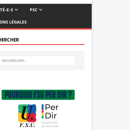
TÉ-E-S
PSC
ONS LÉGALES
HERCHER