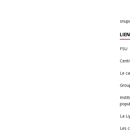
snup
LIEN
FSU
Centr
Le c
Group
Insti
popul
La Li
Les c