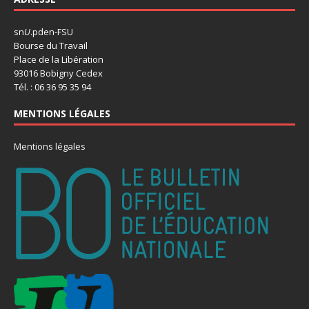
sn
U
.pden-FSU
Bourse du Travail
Place de la Libération
93016 Bobigny Cedex
Tél. : 06 36 95 35 94
MENTIONS LÉGALES
Mentions légales