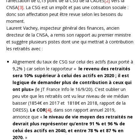
l’affectation de 0,15 point de la CSG de la CADES
[2]
vers la
CNSA
[3]
. La CSG est un impôt et pas une cotisation sociale :
donc son affectation peut être revue selon les besoins du
moment.
Laurent Vachey, inspecteur général des finances, ancien
directeur de la CNSA, a remis son rapport au premier ministre
et suggère plusieurs pistes dont une qui mettrait à contribution
les retraités avec :
Alignement du taux de CSG sur celui des actifs (taux porté à
9,2% ) car selon le rapporteur «
le revenu des retraités
sera 10% supérieur à celui des actifs en 2020 ; il est
logique de demander plus de contribution à ceux qui
ont plus»
(le JT France Info le 16/9/20). C’est oublier un
peu vite que les retraités ont vu leur niveau de vie médian
baisser (1854€ en 2017 et 1818€ en 2018, rapport de la
DRESS).
Le COR
[4]
, dans son rapport annuel 2019,
annonce que «
le niveau de vie moyen des retraités ne
devrait plus représenter qu’entre 91 % et 96 % de
celui des actifs en 2040, et entre 78 % et 87 % en
2070.
»