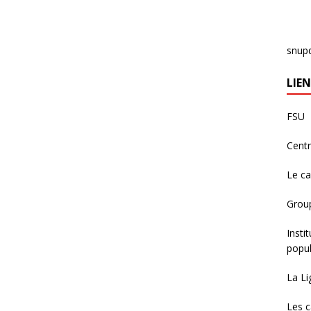
snup
LIEN
FSU
Centr
Le c
Group
Insti
popul
La Li
Les c