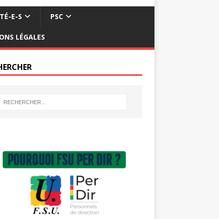
TÉ-E-S
PSC
ONS LÉGALES
HERCHER