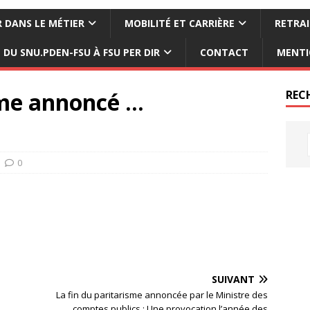
 DANS LE MÉTIER
MOBILITÉ ET CARRIÈRE
RETRAI
DU SNU.PDEN-FSU À FSU PER DIR
CONTACT
MENTI
sme annoncé …
REC
0
SUIVANT
La fin du paritarisme annoncée par le Ministre des
comptes publics : Une provocation l’année des