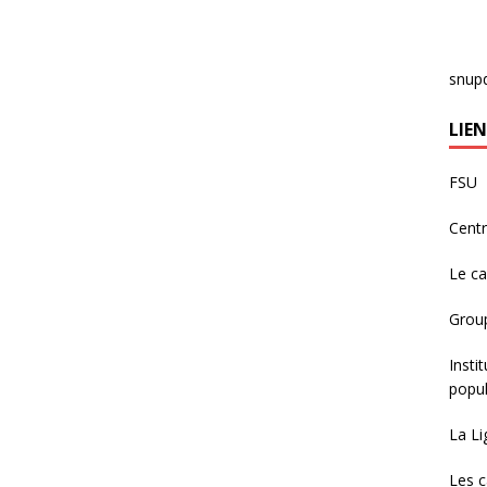
snup
LIEN
FSU
Centr
Le c
Group
Insti
popul
La Li
Les c