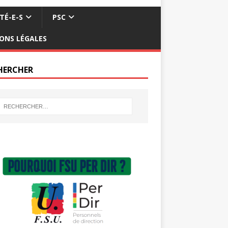
TÉ-E-S
PSC
ONS LÉGALES
HERCHER