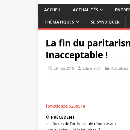
ACCUEIL
ACTUALITÉS
ENTRER
THÉMATIQUES
SE SYNDIQUER
La fin du paritari
Inacceptable !
29 mai 2018
admin9764
Actualités
fonctionpub250518
PRÉCÉDENT
Les forces de l’ordre, seule réponse aux
interrogations de la jeunesse ?