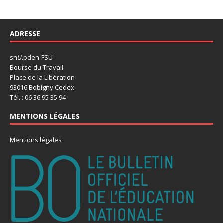
ADRESSE
sn
U
.pden-FSU
Bourse du Travail
Place de la Libération
93016 Bobigny Cedex
Tél. : 06 36 95 35 94
MENTIONS LÉGALES
Mentions légales