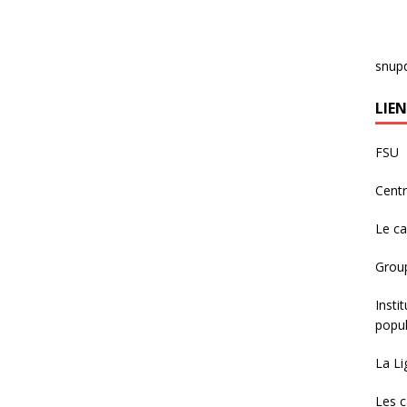
snup
LIEN
FSU
Centr
Le c
Group
Insti
popul
La Li
Les c