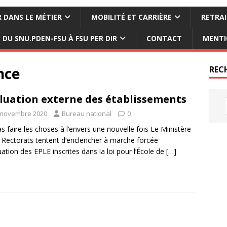
 DANS LE MÉTIER
MOBILITÉ ET CARRIÈRE
RETRAI
DU SNU.PDEN-FSU À FSU PER DIR
CONTACT
MENTI
nce
REC
luation externe des établissements
 novembre 2020
Bureau national
0
s faire les choses à l’envers une nouvelle fois Le Ministère
s Rectorats tentent d’enclencher à marche forcée
luation des EPLE inscrites dans la loi pour l’École de
[…]