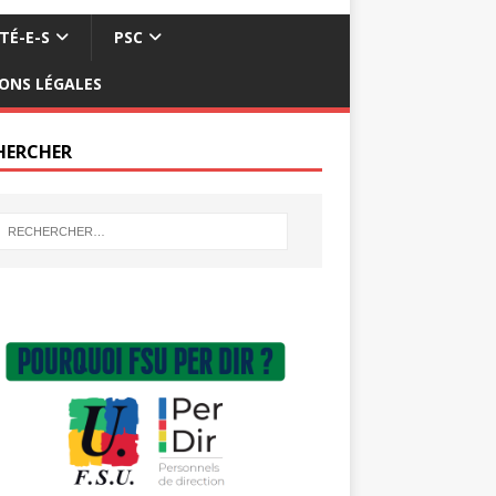
TÉ-E-S
PSC
ONS LÉGALES
HERCHER