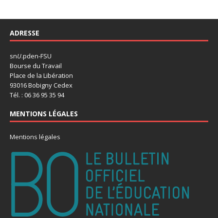
ADRESSE
sn
U
.pden-FSU
Bourse du Travail
Place de la Libération
93016 Bobigny Cedex
Tél. : 06 36 95 35 94
MENTIONS LÉGALES
Mentions légales