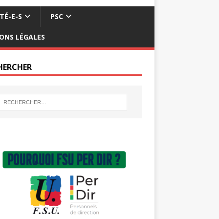
TÉ-E-S
PSC
ONS LÉGALES
HERCHER