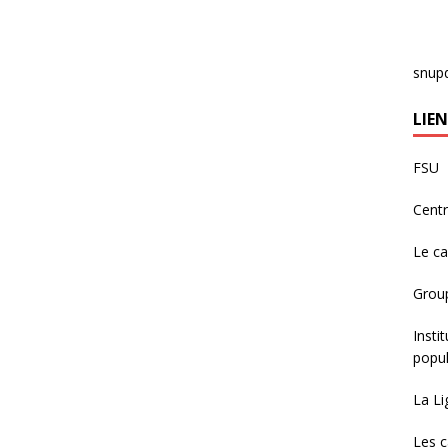
snup
LIEN
FSU
Centr
Le c
Group
Insti
popul
La Li
Les c