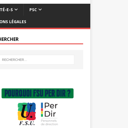
TÉ-E-S
PSC
ONS LÉGALES
HERCHER