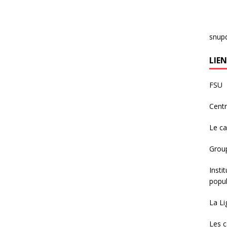
snup
LIEN
FSU
Centr
Le c
Group
Insti
popul
La Li
Les c