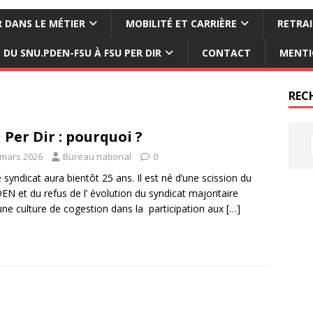
 DANS LE MÉTIER
MOBILITÉ ET CARRIÈRE
RETRAI
DU SNU.PDEN-FSU À FSU PER DIR
CONTACT
MENTI
REC
 Per Dir : pourquoi ?
 mars 2026
Bureau national
0
 syndicat aura bientôt 25 ans. Il est né d’une scission du
N et du refus de l’ évolution du syndicat majoritaire
une culture de cogestion dans la participation aux
[…]