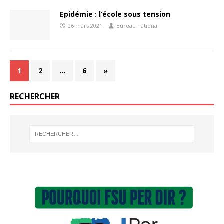
Epidémie : l’école sous tension
26 mars 2021
Bureau national
1
2
…
6
»
RECHERCHER