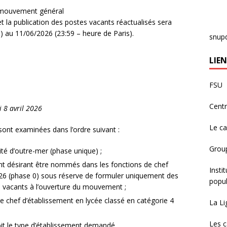
 mouvement général
 la publication des postes vacants réactualisés sera
) au 11/06/2026 (23:59 – heure de Paris).
snup
LIEN
FSU
Centr
i 8 avril 2026
Le c
ont examinées dans l’ordre suivant :
Group
ité d’outre-mer (phase unique) ;
t désirant être nommés dans les fonctions de chef
Insti
2026 (phase 0) sous réserve de formuler uniquement des
popul
s vacants à l’ouverture du mouvement ;
e chef d’établissement en lycée classé en catégorie 4
La Li
Les c
it le type d’établissement demandé.