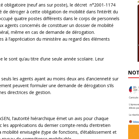
té obligatoire (neuf ans sur poste), le décret n°2001-1174
té de déroger à cette obligation de mobilité dans l’intérêt du
 occupé quatre postes différents dans le corps de personnels
ux agents concernés de constituer un dossier de mobilité
énéral, même en cas de demande de dérogation.
ées à l’appréciation du ministère au regard des éléments
le sont qu’au titre d’une seule année scolaire. Leur
NOT
e, seuls les agents ayant au moins deux ans d’ancienneté sur
ment peuvent formuler une demande de dérogation s’ils
nes directrices de gestion.
-DASEN, l’autorité hiérarchique émet un avis pour chaque
ec les appréciations du dernier compte-rendu d’entretien
a mobilité envisagée (type de fonctions, d’établissement et
 le niveau de compétence mobilisable.