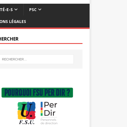
TÉ-E-S
PSC
ONS LÉGALES
HERCHER