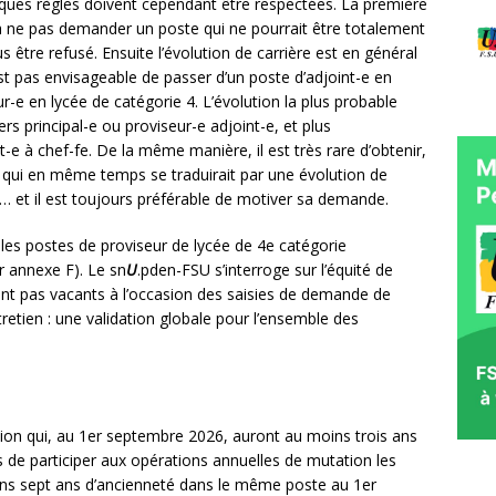
es règles doivent cependant être respectées. La première
e à ne pas demander un poste qui ne pourrait être totalement
 être refusé. Ensuite l’évolution de carrière est en général
est pas envisageable de passer d’un poste d’adjoint-e en
r-e en lycée de catégorie 4. L’évolution la plus probable
ers principal-e ou proviseur-e adjoint-e, et plus
 à chef-fe. De la même manière, il est très rare d’obtenir,
qui en même temps se traduirait par une évolution de
… et il est toujours préférable de motiver sa demande.
 les postes de proviseur de lycée de 4e catégorie
r annexe F). Le sn
U
.pden-FSU s’interroge sur l’équité de
ent pas vacants à l’occasion des saisies de demande de
ntretien : une validation globale pour l’ensemble des
tion qui, au 1er septembre 2026, auront au moins trois ans
s de participer aux opérations annuelles de mutation les
ins sept ans d’ancienneté dans le même poste au 1er