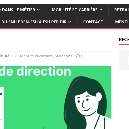
 DANS LE MÉTIER
MOBILITÉ ET CARRIÈRE
RETRAI
DU SNU.PDEN-FSU À FSU PER DIR
CONTACT
MENTI
REC
bilité 2026
,
Mobilité et carrière
,
Mutations
0