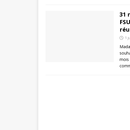
31 
FSU
réu
1 j
Madam
souha
mois 
comm