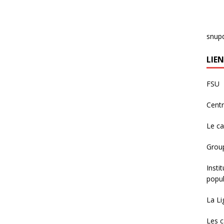
snup
LIEN
FSU
Centr
Le c
Group
Insti
popul
La Li
Les c