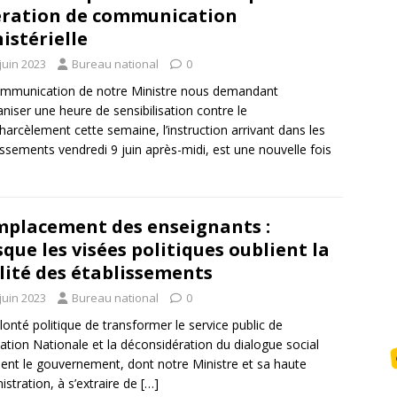
ration de communication
istérielle
juin 2023
Bureau national
0
mmunication de notre Ministre nous demandant
aniser une heure de sensibilisation contre le
harcèlement cette semaine, l’instruction arrivant dans les
issements vendredi 9 juin après-midi, est une nouvelle fois
placement des enseignants :
sque les visées politiques oublient la
lité des établissements
juin 2023
Bureau national
0
lonté politique de transformer le service public de
cation Nationale et la déconsidération du dialogue social
nt le gouvernement, dont notre Ministre et sa haute
istration, à s’extraire de
[…]