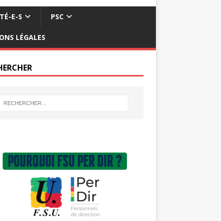
TÉ-E-S
PSC
ONS LÉGALES
HERCHER