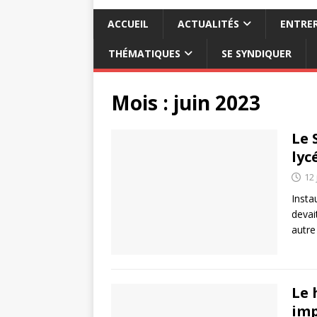
ACCUEIL
ACTUALITÉS
ENTRER
THÉMATIQUES
SE SYNDIQUER
Mois :
juin 2023
Le 
lyc
12 
Insta
devai
autre
Le 
imp