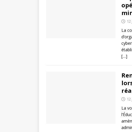
opé
min
12 
La co
d’org
cyber
établ
[…]
Rem
lor
réa
12 
La vo
l’Édu
amène
admin