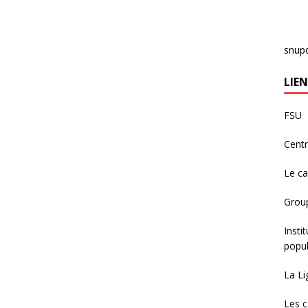
snup
LIEN
FSU
Centr
Le c
Group
Insti
popul
La Li
Les c