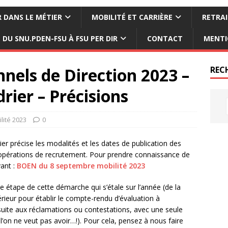
 DANS LE MÉTIER
MOBILITÉ ET CARRIÈRE
RETRAI
DU SNU.PDEN-FSU À FSU PER DIR
CONTACT
MENTI
nnels de Direction 2023 –
REC
rier – Précisions
lité 2023
0
ier précise les modalités et les dates de publication des
 opérations de recrutement. Pour prendre connaissance de
vant :
BOEN du 8 septembre mobilité 2023
tape de cette démarche qui s’étale sur l’année (de la
rieur pour établir le compte-rendu d’évaluation à
nsuite aux réclamations ou contestations, avec une seule
on ne veut pas avoir…!). Pour cela, pensez à nous faire