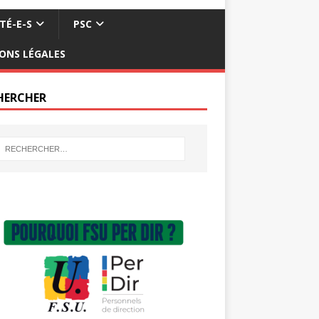
TÉ-E-S
PSC
ONS LÉGALES
HERCHER