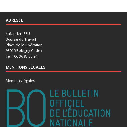
ADRESSE
sn
U
.pden-FSU
Bourse du Travail
Place de la Libération
93016 Bobigny Cedex
Tél. : 06 36 95 35 94
MENTIONS LÉGALES
Mentions légales