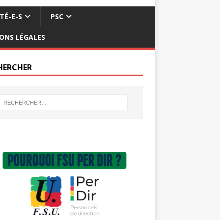
TÉ-E-S
PSC
ONS LÉGALES
HERCHER