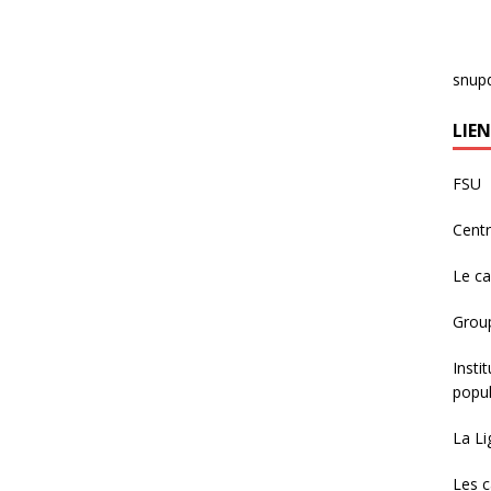
snup
LIEN
FSU
Centr
Le c
Group
Insti
popul
La Li
Les c