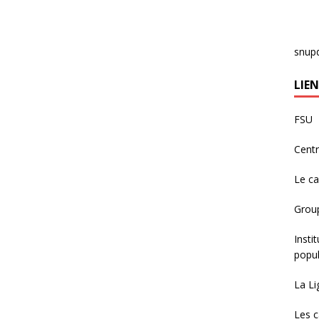
snup
LIEN
FSU
Centr
Le c
Group
Insti
popul
La Li
Les c