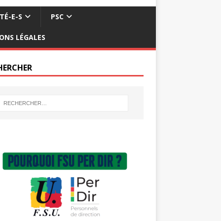
TÉ-E-S
PSC
ONS LÉGALES
HERCHER