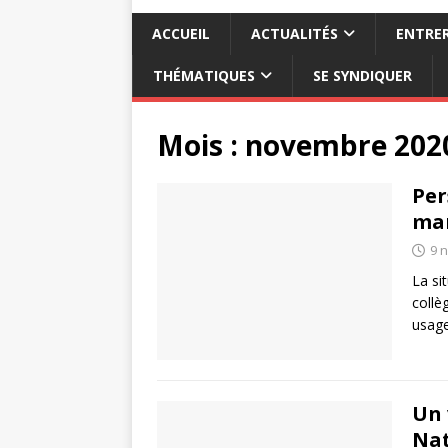
ACCUEIL
ACTUALITÉS
ENTRER
THÉMATIQUES
SE SYNDIQUER
Mois :
novembre 202
Per
mar
9 
La si
collè
usage
Un 
Nat