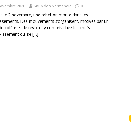
novembre 2020
Snup.den Normandie
0
s le 2 novembre, une rébellion monte dans les
issements. Des mouvements s’organisent, motivés par un
de colère et de révolte, y compris chez les chefs
blissement qui se
[…]