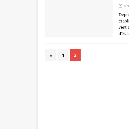
6 
Depui
établ
vent 
d’éta
«
1
2