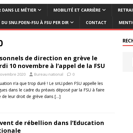
 DANS LE MÉTIER
MOBILITÉ ET CARRIÈRE
RETRAI
DU SNU.PDEN-FSU À FSU PER DIR
CONTACT
MENTI
0
REC
sonnels de direction en grève le
di 10 novembre à l’appel de la FSU
novembre 2020
Bureau national
0
tuation n’a que trop duré ! Le snU.pden FSU appelle les
gues dans le cadre du préavis déposé par la FSU à faire
 de leur droit de grève dans
[…]
vent de rébellion dans l’Education
ionale