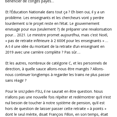
bénéficier de congés payés…
Et l’Éducation Nationale dans tout ça ? Eh bien oui, il y a un
problème. Les enseignants et les chercheurs vont y perdre
lourdement si le projet reste en l’état. Le gouvernement
envisage pour eux (seulement ?) de préparer une revalorisation
pour… 2021. Le ministre promet aujourd’hui, mais c’est Noël,
« pas de retraite inférieure à 2 600€ pour les enseignants » …
A-t-il une idée du montant de la retraite d’un enseignant en
2019 avec une carrière complète ? Pas sûr….
Et les autres, nombreux de catégorie C, et les personnels de
direction, à quelle sauce allons-nous être mangés ? Allons-
nous continuer longtemps à regarder les trains ne plus passer
sans réagir ?
Pour le sn
U
.pden-FSU
,
il ne saurait en être question. Nous
n’allons pas une nouvelle fois répéter et redémontrer qu’il n’est
nul besoin de toucher à notre système de pension, qu’il est
hors de question de laisser passer cette retraite « à points »
dont le seul mérite, disait François Fillon, en son temps, était