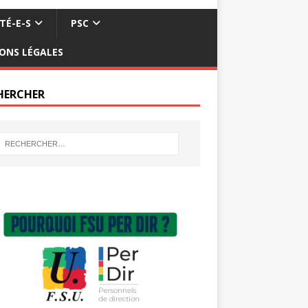
TÉ-E-S
PSC
ONS LÉGALES
HERCHER