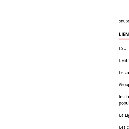
snup
LIEN
FSU
Centr
Le c
Group
Insti
popul
La Li
Les c