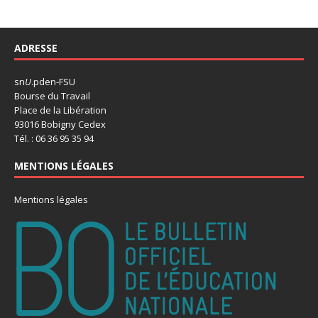
ADRESSE
sn
U
.pden-FSU
Bourse du Travail
Place de la Libération
93016 Bobigny Cedex
Tél. : 06 36 95 35 94
MENTIONS LÉGALES
Mentions légales