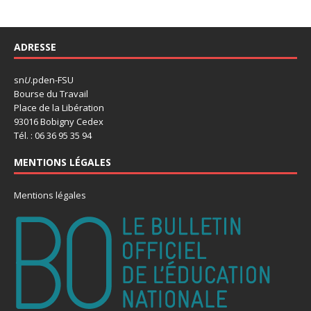
ADRESSE
sn
U
.pden-FSU
Bourse du Travail
Place de la Libération
93016 Bobigny Cedex
Tél. : 06 36 95 35 94
MENTIONS LÉGALES
Mentions légales