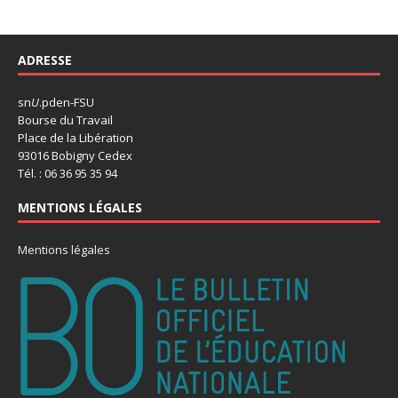
ADRESSE
sn
U
.pden-FSU
Bourse du Travail
Place de la Libération
93016 Bobigny Cedex
Tél. : 06 36 95 35 94
MENTIONS LÉGALES
Mentions légales