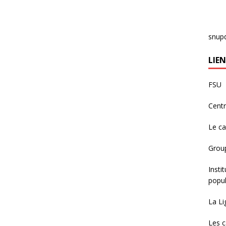
snup
LIEN
FSU
Centr
Le c
Group
Insti
popul
La Li
Les c