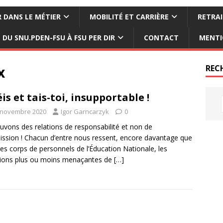
 DANS LE MÉTIER
MOBILITÉ ET CARRIÈRE
RETRAI
DU SNU.PDEN-FSU À FSU PER DIR
CONTACT
MENTI
x
REC
is et tais-toi, insupportable !
 novembre 2020
Igor Garncarzyk
0
uvons des relations de responsabilité et non de
ssion ! Chacun d’entre nous ressent, encore davantage que
res corps de personnels de l’Éducation Nationale, les
ions plus ou moins menaçantes de
[…]