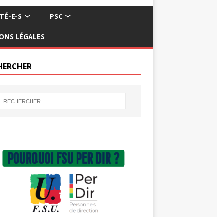
TÉ-E-S
PSC
ONS LÉGALES
HERCHER