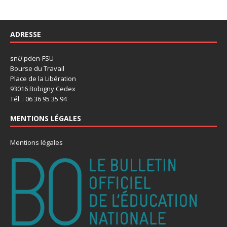
ADRESSE
sn
U
.pden-FSU
Bourse du Travail
Place de la Libération
93016 Bobigny Cedex
Tél. : 06 36 95 35 94
MENTIONS LÉGALES
Mentions légales