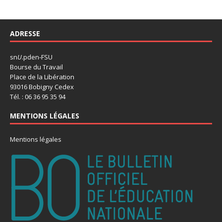
ADRESSE
sn
U
.pden-FSU
Bourse du Travail
Place de la Libération
93016 Bobigny Cedex
Tél. : 06 36 95 35 94
MENTIONS LÉGALES
Mentions légales