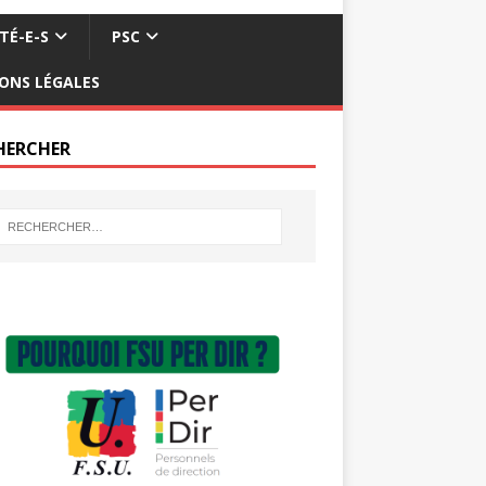
TÉ-E-S
PSC
ONS LÉGALES
HERCHER