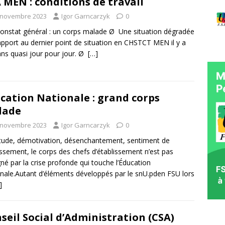
 MEN : conditions de travail
 novembre 2023
Igor Garncarzyk
0
nstat général : un corps malade Ø Une situation dégradée
apport au dernier point de situation en CHSTCT MEN il y a
ans quasi jour pour jour. Ø
[…]
cation Nationale : grand corps
lade
 novembre 2023
Igor Garncarzyk
0
tude, démotivation, désenchantement, sentiment de
ssement, le corps des chefs d’établissement n’est pas
né par la crise profonde qui touche l’Éducation
nale.Autant d’éléments développés par le snU.pden FSU lors
]
seil Social d’Administration (CSA)