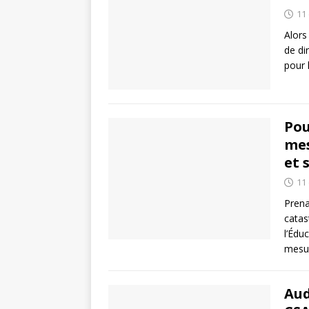
11
Alors
de di
pour 
Pou
mes
et 
11
Prena
catas
l’Édu
mesu
Aud