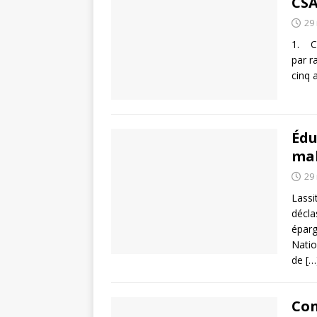
CSA
29
1. Co
par r
cinq 
Édu
ma
29
Lassi
décla
éparg
Natio
de
[…
Con