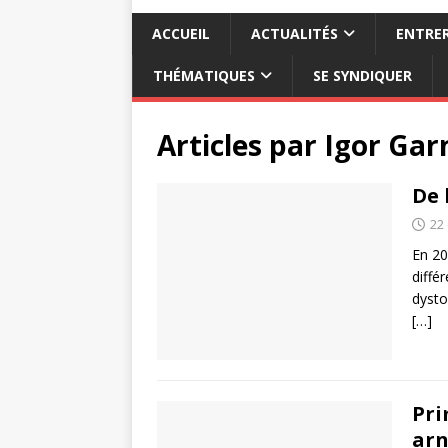
ACCUEIL
ACTUALITÉS
ENTRER
THÉMATIQUES
SE SYNDIQUER
Articles par
Igor Gar
De 
22
En 20
diffé
dysto
[…]
Pri
ar