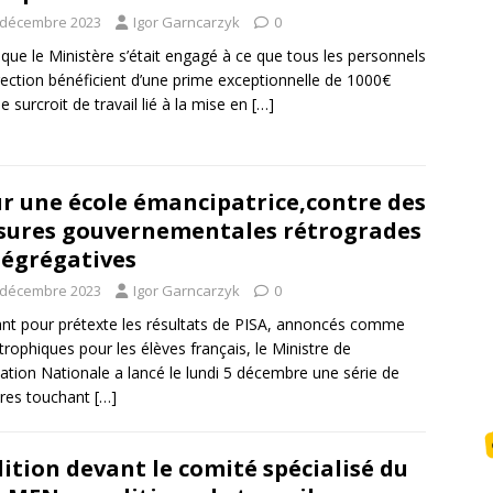
 décembre 2023
Igor Garncarzyk
0
 que le Ministère s’était engagé à ce que tous les personnels
rection bénéficient d’une prime exceptionnelle de 1000€
le surcroit de travail lié à la mise en
[…]
r une école émancipatrice,contre des
ures gouvernementales rétrogrades
ségrégatives
 décembre 2023
Igor Garncarzyk
0
nt pour prétexte les résultats de PISA, annoncés comme
trophiques pour les élèves français, le Ministre de
cation Nationale a lancé le lundi 5 décembre une série de
res touchant
[…]
ition devant le comité spécialisé du