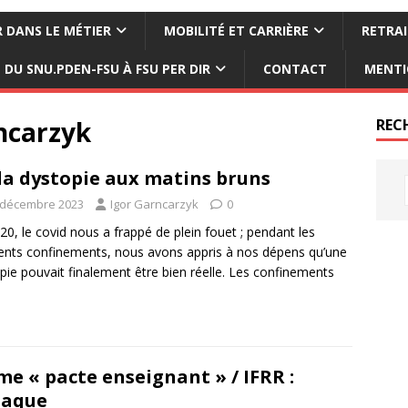
 DANS LE MÉTIER
MOBILITÉ ET CARRIÈRE
RETRAI
DU SNU.PDEN-FSU À FSU PER DIR
CONTACT
MENTI
ncarzyk
REC
la dystopie aux matins bruns
 décembre 2023
Igor Garncarzyk
0
20, le covid nous a frappé de plein fouet ; pendant les
rents confinements, nous avons appris à nos dépens qu’une
pie pouvait finalement être bien réelle. Les confinements
me « pacte enseignant » / IFRR :
naque