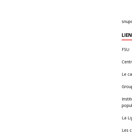
snup
LIEN
FSU
Centr
Le c
Group
Insti
popul
La Li
Les c