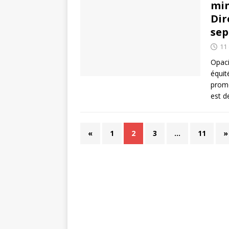
min
Dir
sep
11
Opaci
équit
promo
est 
«
1
2
3
…
11
»